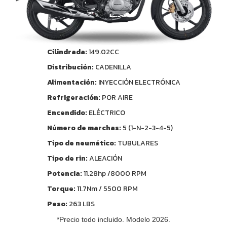
Cilindrada:
149.02CC
Distribución:
CADENILLA
Alimentación:
INYECCIÓN ELECTRÓNICA
Refrigeración:
POR AIRE
Encendido:
ELÉCTRICO
Número de marchas:
5 (1-N-2-3-4-5)
Tipo de neumático:
TUBULARES
Tipo de rin:
ALEACIÓN
Potencia:
11.28hp /8000 RPM
Torque:
11.7Nm / 5500 RPM
Peso:
263 LBS
*Precio todo incluido. Modelo 2026.